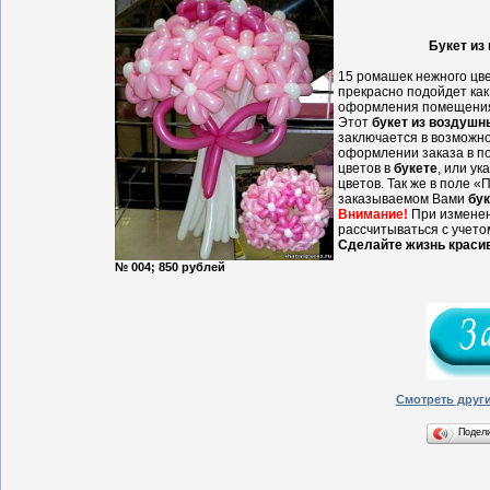
Букет из
15 ромашек нежного цв
прекрасно подойдет как
оформления помещени
Этот
букет из воздушн
заключается в возможно
оформлении заказа в п
цветов в
букете
, или ук
цветов. Так же в поле «
заказываемом Вами
бук
Внимание!
При изменен
рассчитываться с учето
Сделайте жизнь краси
№ 004; 850 рублей
Смотреть друг
Подел