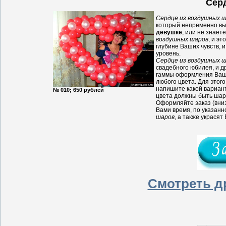
Сер
Сердце из воздушных 
который непременно выз
девушке
, или не знает
воздушных шаров
, и э
глубине Ваших чувств, 
уровень.
Сердце из воздушных 
свадебного юбилея, и д
гаммы оформления Ваше
любого цвета. Для этог
напишите какой вариант
№ 010; 650 рублей
цвета должны быть шар
Оформляйте заказ (вниз
Вами время, по указанн
шаров
, а также украся
Смотреть д