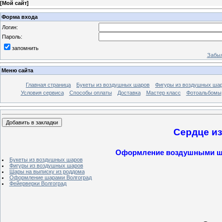
[
Мой сайт
]
Форма входа
Логин:
Пароль:
запомнить
Забыл
Меню сайта
Главная страница
Букеты из воздушных шаров
Фигуры из воздушных ша
Условия сервиса
Способы оплаты
Доставка
Мастер класс
Фотоальбомы
Сердце и
Оформление воздушными шар
Букеты из воздушных шаров
Фигуры из воздушных шаров
Шары на выписку из роддома
Оформление шарами Волгоград
Фейерверки Волгоград