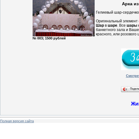
Арка и
Гелиевый шар-сердечко
Оригинальный элемент 
Шар
в
шаре
. Все
шары
н
банкетного зала и Ваш
красного, или розового 
№ 003; 1500 рублей
Смотре
Подел
Жи
Полная версия сайта