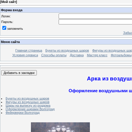
[
Мой сайт
]
Форма входа
Логин:
Пароль:
запомнить
Забыл
Меню сайта
Главная страница
Букеты из воздушных шаров
Фигуры из воздушных ша
Условия сервиса
Способы оплаты
Доставка
Мастер класс
Фотоальбомы
Арка из воздуш
Оформление воздушными шар
Букеты из воздушных шаров
Фигуры из воздушных шаров
Шары на выписку из роддома
Оформление шарами Волгоград
Фейерверки Волгоград