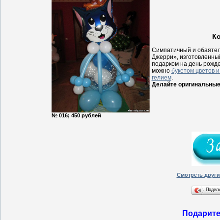
К
Симпатичный и обаятель
Джерри», изготовленны
подарком на день рожде
можно
букетом цветов 
гелием
.
Делайте оригинальные
№ 016; 450 рублей
Смотреть друг
Подел
Подарите