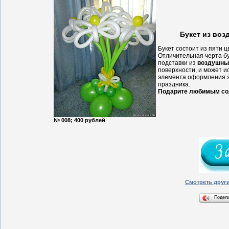
Букет из воз
Букет состоит из пяти ц
Отличительная черта бу
подставки из
воздушны
поверхности, и может ис
элемента оформления за
праздника.
Подарите любимым сол
№ 008; 400 рублей
Смотреть друг
Подел