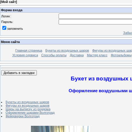
[
Мой сайт
]
Форма входа
Логин:
Пароль:
запомнить
Забыл
Меню сайта
Главная страница
Букеты из воздушных шаров
Фигуры из воздушных ша
Условия сервиса
Способы оплаты
Доставка
Мастер класс
Фотоальбомы
Букет из воздушных 
Оформление воздушными шар
Букеты из воздушных шаров
Фигуры из воздушных шаров
Шары на выписку из роддома
Оформление шарами Волгоград
Фейерверки Волгоград